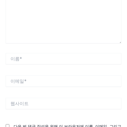
입
력
하
세
요...
이
름
*
이
메
일
*
웹
사
이
트
다음 번 댓글 작성을 위해 이 브라우저에 이름, 이메일, 그리고