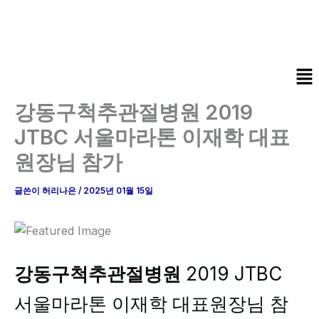
콘
텐
츠
로
Me
건
너
강동구척추관절병원 2019
뛰
JTBC 서울마라톤 이재학 대표
기
원장님 참가
글쓴이
허리나은
/
2025년 01월 15일
강동구척추관절병원
2019 JTBC
서울마라톤 이재학 대표원장님 참