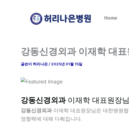
콘
텐
Home
츠
로
건
너
강동신경외과 이재학 대표
뛰
기
글쓴이
허리나은
/
2025년 01월 15일
강동신경외과
이재학 대표원장님
강동신경외과
이재학 대표원장님은 대한병원협회
영향력에 대해 다뤄집니다.