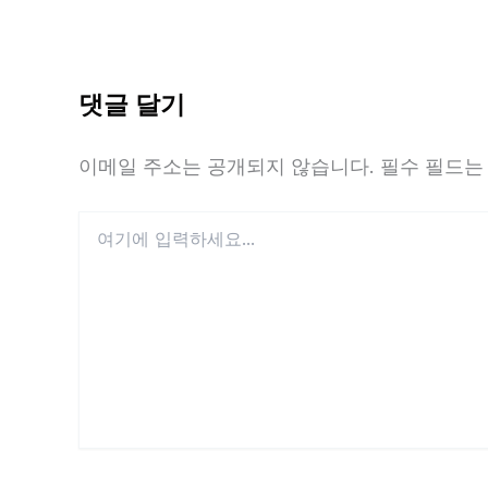
댓글 달기
이메일 주소는 공개되지 않습니다.
필수 필드
여
기
에
입
력
하
세
요...