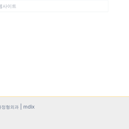
|
mdix
송파정형외과