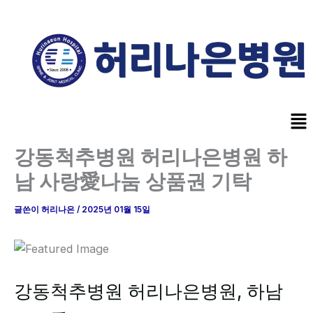
콘
텐
츠
로
건
너
Me
뛰
기
강동척추병원 허리나은병원 하
남 사랑愛나눔 상품권 기탁
글쓴이
허리나은
/
2025년 01월 15일
강동척추병원 허리나은병원, 하남