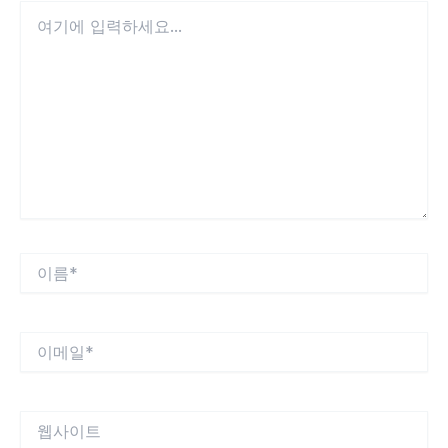
여
기
에
입
력
하
세
요...
이
름
*
이
메
일
*
웹
사