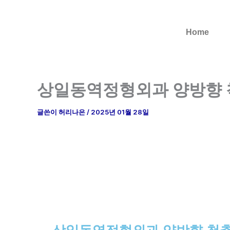
콘
텐
Home
츠
로
건
너
상일동역정형외과 양방향 
뛰
기
글쓴이
허리나은
/
2025년 01월 28일