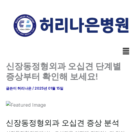
콘
텐
츠
로
건
너
Me
뛰
기
신장동정형외과 오십견 단계별
증상부터 확인해 보세요!
글쓴이
허리나은
/
2025년 01월 15일
신장동정형외과 오십견 증상 분석