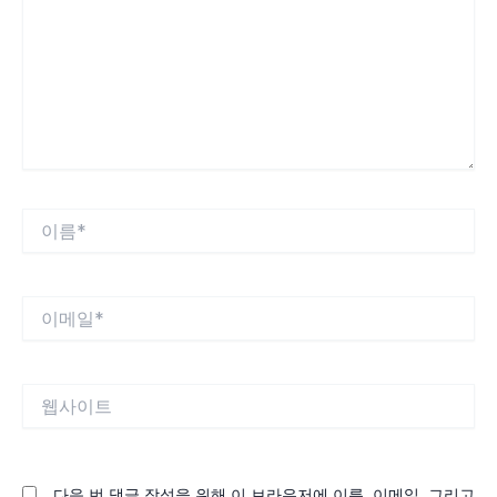
입
력
하
세
요...
이
름
*
이
메
일
*
웹
사
이
트
다음 번 댓글 작성을 위해 이 브라우저에 이름, 이메일, 그리고