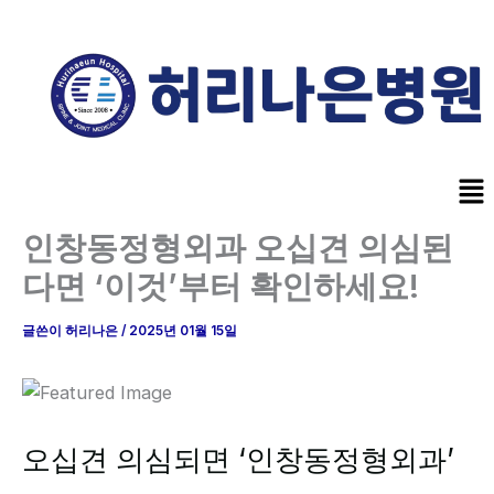
콘
텐
츠
로
건
너
Me
뛰
기
인창동정형외과 오십견 의심된
다면 ‘이것’부터 확인하세요!
글쓴이
허리나은
/
2025년 01월 15일
오십견 의심되면 ‘인창동정형외과’