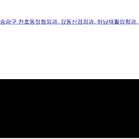
, 송파구 천호동정형외과, 강동신경외과, 하남재활의학과