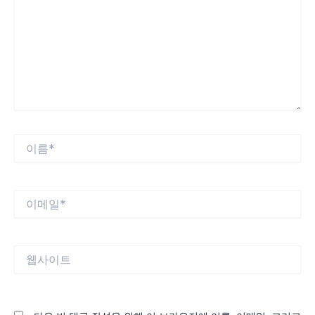
입
력
하
세
요...
이
름
*
이
메
일
*
웹
사
이
트