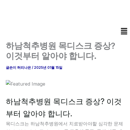
콘
텐
츠
로
Me
건
너
하남척추병원 목디스크 증상?
뛰
이것부터 알아야 합니다.
기
글쓴이
허리나은
/
2025년 01월 15일
하남척추병원 목디스크 증상? 이것
부터 알아야 합니다.
목디스크는 하남척추병원에서 치료받아야할 심각한 문제