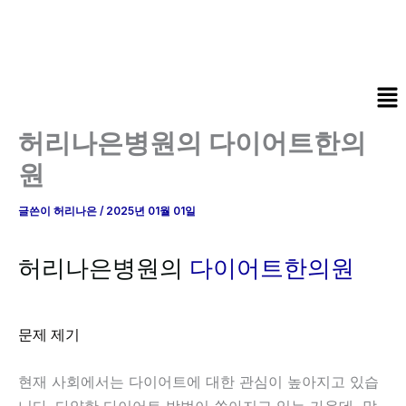
콘
텐
츠
로
Me
건
너
허리나은병원의 다이어트한의
뛰
원
기
글쓴이
허리나은
/
2025년 01월 01일
허리나은병원의
다이어트한의원
문제 제기
현재 사회에서는 다이어트에 대한 관심이 높아지고 있습
니다. 다양한 다이어트 방법이 쏟아지고 있는 가운데, 많