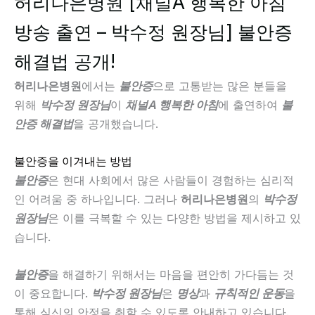
허리나은병원 [채널A 행복한 아침
방송 출연 – 박수정 원장님] 불안증
해결법 공개!
허리나은병원
에서는
불안증
으로 고통받는 많은 분들을
위해
박수정 원장님
이
채널A 행복한 아침
에 출연하여
불
안증 해결법
을 공개했습니다.
불안증을 이겨내는 방법
불안증
은 현대 사회에서 많은 사람들이 경험하는 심리적
인 어려움 중 하나입니다. 그러나
허리나은병원
의
박수정
원장님
은 이를 극복할 수 있는 다양한 방법을 제시하고 있
습니다.
불안증
을 해결하기 위해서는 마음을 편안히 가다듬는 것
이 중요합니다.
박수정 원장님
은
명상
과
규칙적인 운동
을
통해 심신의 안정을 취할 수 있도록 안내하고 있습니다.