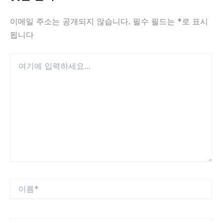
이메일 주소는 공개되지 않습니다.
필수 필드는
*
로 표시
됩니다
여
기
에
입
력
하
세
요...
이
름
*