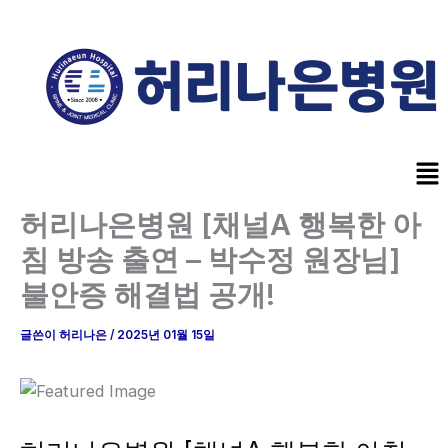
콘
텐
츠
로
건
너
Me
뛰
기
허리나은병원 [채널A 행복한 아
침 방송 출연 – 박수정 원장님]
불안증 해결법 공개!
글쓴이
허리나은
/
2025년 01월 15일