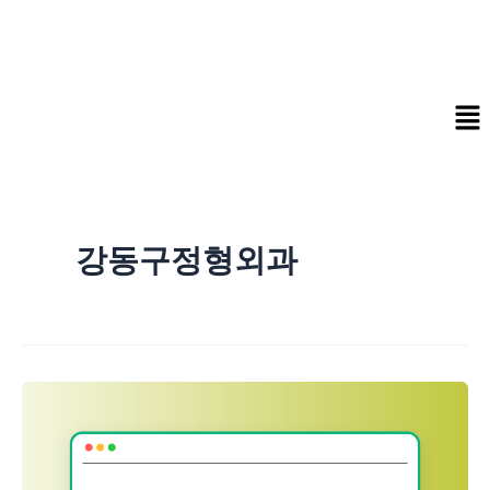
콘
텐
츠
로
Me
건
너
뛰
기
강동구정형외과