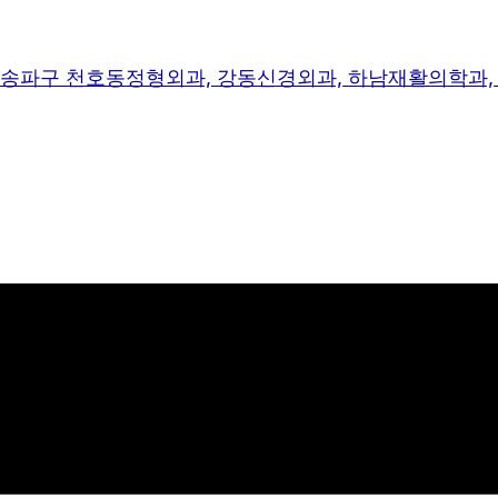
, 송파구 천호동정형외과, 강동신경외과, 하남재활의학과