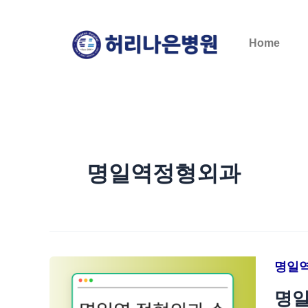
콘
텐
Home
츠
로
건
너
뛰
기
명일역정형외과
명일
명일