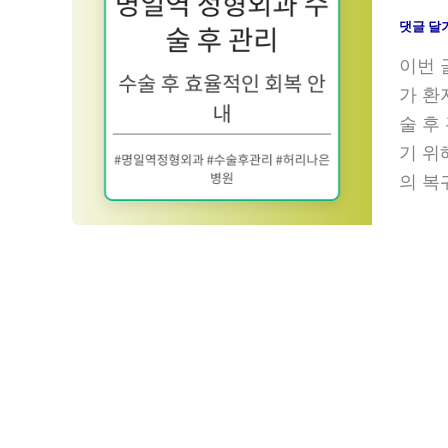
댓글 달
이번 
가 환
술 후
기 위
의 복