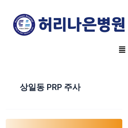
콘
텐
츠
로
건
너
Me
뛰
기
상일동 PRP 주사