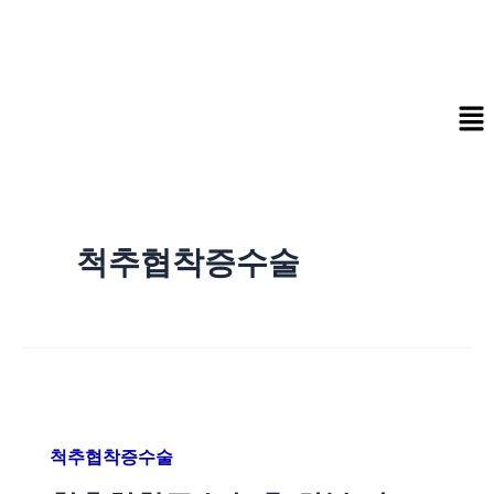
콘
텐
츠
로
Me
건
너
뛰
기
척추협착증수술
척추협착증수술