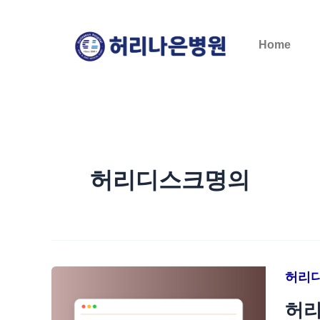
콘
텐
Home
츠
로
건
너
뛰
기
허리디스크명의
허리
허리