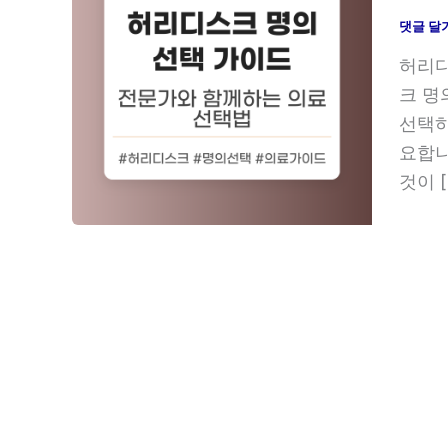
댓글 달
허리디
크 명
선택하
요합니
것이 [